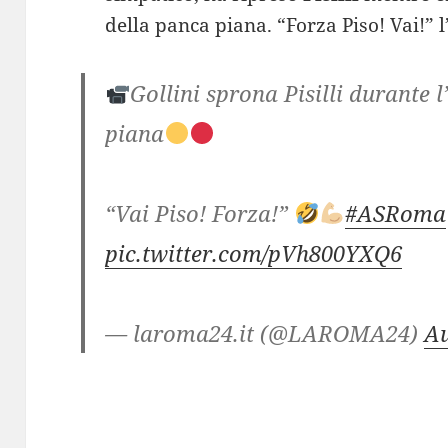
della panca piana. “Forza Piso! Vai!” 
Gollini sprona Pisilli durante
piana
“Vai Piso! Forza!”
#ASRoma
pic.twitter.com/pVh800YXQ6
— laroma24.it (@LAROMA24)
Au