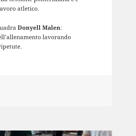
lavoro atletico.
quadra
Donyell Malen
:
dell’allenamento lavorando
ripetute.